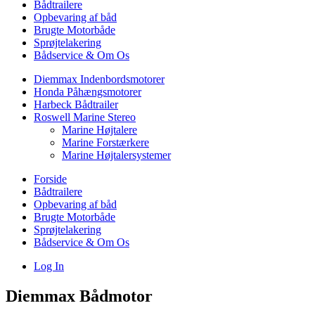
Bådtrailere
Opbevaring af båd
Brugte Motorbåde
Sprøjtelakering
Bådservice & Om Os
Diemmax Indenbordsmotorer
Honda Påhængsmotorer
Harbeck Bådtrailer
Roswell Marine Stereo
Marine Højtalere
Marine Forstærkere
Marine Højtalersystemer
Forside
Bådtrailere
Opbevaring af båd
Brugte Motorbåde
Sprøjtelakering
Bådservice & Om Os
Log In
Diemmax Bådmotor