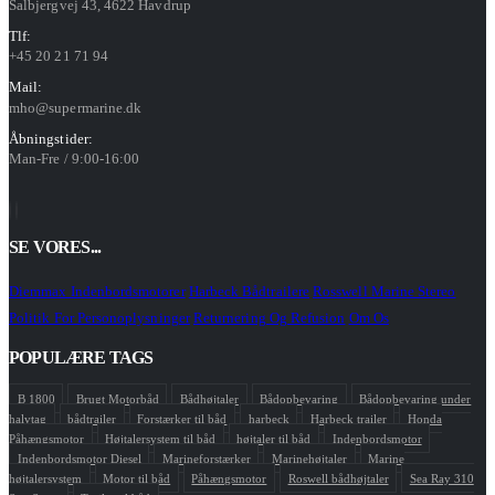
Salbjergvej 43, 4622 Havdrup
Tlf:
+45 20 21 71 94
Mail:
mho@supermarine.dk
Åbningstider:
Man-Fre / 9:00-16:00
SE VORES...
Diemmax Indenbordsmotorer
Harbeck Bådtrailere
Rosswell Marine Stereo
Politik For Personoplysninger
Returnering Og Refusion
Om Os
POPULÆRE TAGS
B 1800
Brugt Motorbåd
Bådhøjtaler
Bådopbevaring
Bådopbevaring under
halvtag
bådtrailer
Forstærker til båd
harbeck
Harbeck trailer
Honda
Påhængsmotor
Højtalersystem til båd
højtaler til båd
Indenbordsmotor
Indenbordsmotor Diesel
Marineforstærker
Marinehøjtaler
Marine
højtalersystem
Motor til båd
Påhængsmotor
Roswell bådhøjtaler
Sea Ray 310