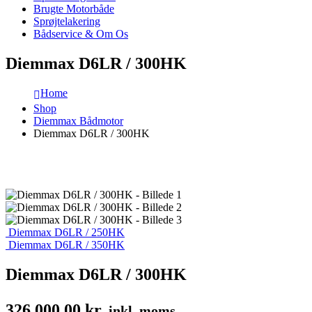
Brugte Motorbåde
Sprøjtelakering
Bådservice & Om Os
Diemmax D6LR / 300HK
Home
Shop
Diemmax Bådmotor
Diemmax D6LR / 300HK
Diemmax D6LR / 250HK
Diemmax D6LR / 350HK
Diemmax D6LR / 300HK
326.000,00
kr.
inkl. moms