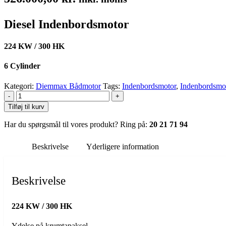
Diesel Indenbordsmotor
224 KW / 300 HK
6 Cylinder
Kategori:
Diemmax Bådmotor
Tags:
Indenbordsmotor
,
Indenbordsmot
-
+
Tilføj til kurv
Har du spørgsmål til vores produkt? Ring på:
20 21 71 94
Beskrivelse
Yderligere information
Beskrivelse
224 KW / 300 HK
Ydelse på krumtapaksel