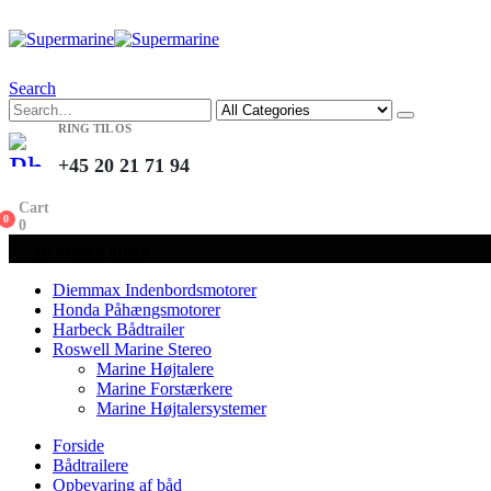
Search
RING TIL OS
+45 20 21 71 94
Cart
0
0
SE VORES SHOP
Diemmax Indenbordsmotorer
Honda Påhængsmotorer
Harbeck Bådtrailer
Roswell Marine Stereo
Marine Højtalere
Marine Forstærkere
Marine Højtalersystemer
Forside
Bådtrailere
Opbevaring af båd