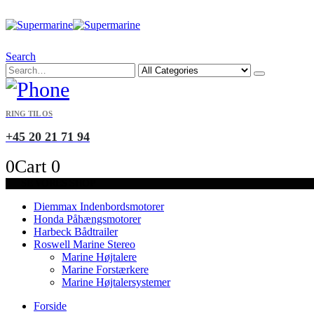
Search
RING TIL OS
+45 20 21 71 94
0
Cart
0
SE VORES SHOP
Diemmax Indenbordsmotorer
Honda Påhængsmotorer
Harbeck Bådtrailer
Roswell Marine Stereo
Marine Højtalere
Marine Forstærkere
Marine Højtalersystemer
Forside