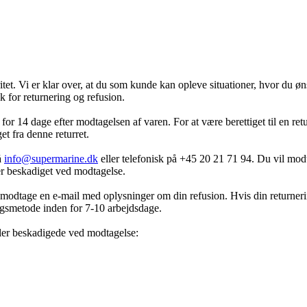
et. Vi er klar over, at du som kunde kan opleve situationer, hvor du ønsk
k for returnering og refusion.
 for 14 dage efter modtagelsen af varen. For at være berettiget til en r
t fra denne returret.
å
info@supermarine.dk
eller telefonisk på +45 20 21 71 94. Du vil modt
er beskadiget ved modtagelse.
u modtage en e-mail med oplysninger om din refusion. Hvis din returneri
ingsmetode inden for 7-10 arbejdsdage.
ller beskadigede ved modtagelse: