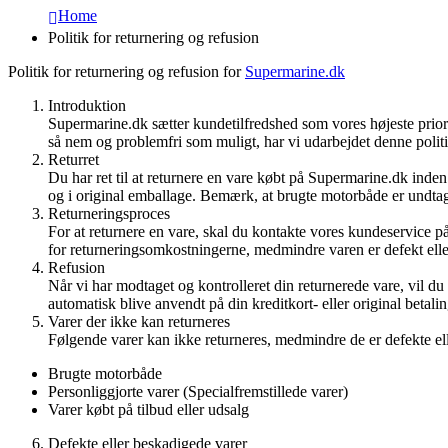
Home
Politik for returnering og refusion
Politik for returnering og refusion for
Supermarine.dk
Introduktion
Supermarine.dk sætter kundetilfredshed som vores højeste priorit
så nem og problemfri som muligt, har vi udarbejdet denne politi
Returret
Du har ret til at returnere en vare købt på Supermarine.dk inden
og i original emballage. Bemærk, at brugte motorbåde er undtage
Returneringsproces
For at returnere en vare, skal du kontakte vores kundeservice p
for returneringsomkostningerne, medmindre varen er defekt ell
Refusion
Når vi har modtaget og kontrolleret din returnerede vare, vil d
automatisk blive anvendt på din kreditkort- eller original betal
Varer der ikke kan returneres
Følgende varer kan ikke returneres, medmindre de er defekte e
Brugte motorbåde
Personliggjorte varer (Specialfremstillede varer)
Varer købt på tilbud eller udsalg
Defekte eller beskadigede varer