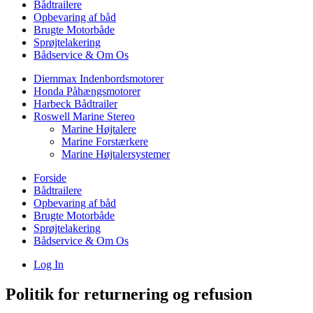
Bådtrailere
Opbevaring af båd
Brugte Motorbåde
Sprøjtelakering
Bådservice & Om Os
Diemmax Indenbordsmotorer
Honda Påhængsmotorer
Harbeck Bådtrailer
Roswell Marine Stereo
Marine Højtalere
Marine Forstærkere
Marine Højtalersystemer
Forside
Bådtrailere
Opbevaring af båd
Brugte Motorbåde
Sprøjtelakering
Bådservice & Om Os
Log In
Politik for returnering og refusion