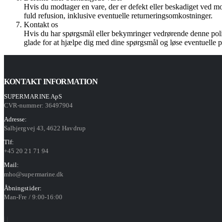
Hvis du modtager en vare, der er defekt eller beskadiget ved mo
fuld refusion, inklusive eventuelle returneringsomkostninger.
Kontakt os
Hvis du har spørgsmål eller bekymringer vedrørende denne polit
glade for at hjælpe dig med dine spørgsmål og løse eventuelle 
KONTAKT INFORMATION
SUPERMARINE ApS
CVR-nummer: 36497904
Adresse:
Salbjergvej 43, 4622 Havdrup
Tlf:
+45 20 21 71 94
Mail:
mho@supermarine.dk
Åbningstider:
Man-Fre / 9:00-16:00