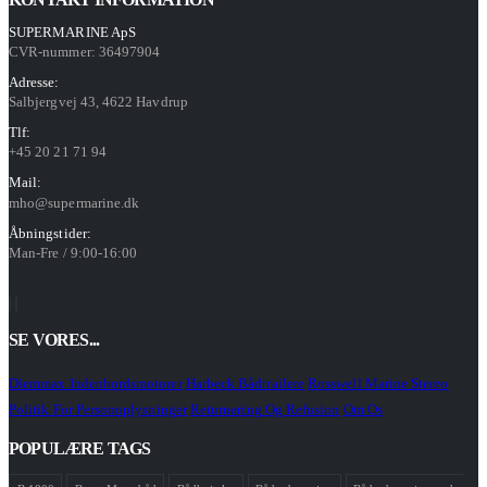
SUPERMARINE ApS
CVR-nummer: 36497904
Adresse:
Salbjergvej 43, 4622 Havdrup
Tlf:
+45 20 21 71 94
Mail:
mho@supermarine.dk
Åbningstider:
Man-Fre / 9:00-16:00
SE VORES...
Diemmax Indenbordsmotorer
Harbeck Bådtrailere
Rosswell Marine Stereo
Politik For Personoplysninger
Returnering Og Refusion
Om Os
POPULÆRE TAGS