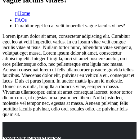
Home
FAQs
Curabitur eget leo at velit imperdiet vague iaculis vitaes?
Lorem ipsum dolor sit amet, consectetur adipiscing elit. Curabitur
eget leo at velit imperdiet varius. In eu ipsum vitae velit congue
iaculis vitae at risus. Nullam tortor nunc, bibendum vitae semper a,
volutpat eget massa. Lorem ipsum dolor sit amet, consectetur
adipiscing elit. Integer fringilla, orci sit amet posuere auctor, orci
eros pellentesque odio, nec pellentesque erat ligula nec massa.
Aenean consequat lorem ut felis ullamcorper posuere gravida tellus
faucibus. Maecenas dolor elit, pulvinar eu vehicula eu, consequat et
lacus. Duis et purus ipsum. In auctor mattis ipsum id molestie.
Donec risus nulla, fringilla a rhoncus vitae, semper a massa.
Vivamus ullamcorper, enim sit amet consequat laoreet, tortor tortor
dictum urna, ut egestas urna ipsum nec libero. Nulla justo leo,
molestie vel tempor nec, egestas at massa. Aenean pulvinar, felis
porttitor iaculis pulvinar, odio orci sodales odio, ac pulvinar felis
quam sit.
KONTAKT INFORMATION