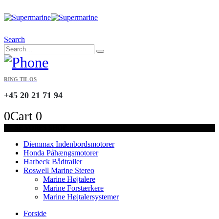
Search
RING TIL OS
+45 20 21 71 94
0
Cart
0
SE VORES SHOP
Diemmax Indenbordsmotorer
Honda Påhængsmotorer
Harbeck Bådtrailer
Roswell Marine Stereo
Marine Højtalere
Marine Forstærkere
Marine Højtalersystemer
Forside