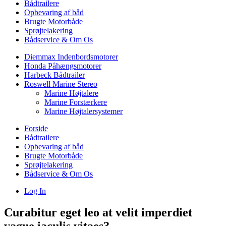
Bådtrailere
Opbevaring af båd
Brugte Motorbåde
Sprøjtelakering
Bådservice & Om Os
Diemmax Indenbordsmotorer
Honda Påhængsmotorer
Harbeck Bådtrailer
Roswell Marine Stereo
Marine Højtalere
Marine Forstærkere
Marine Højtalersystemer
Forside
Bådtrailere
Opbevaring af båd
Brugte Motorbåde
Sprøjtelakering
Bådservice & Om Os
Log In
Curabitur eget leo at velit imperdiet
vague iaculis vitaes?