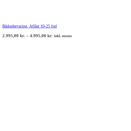
Bådopbevaring, Aflåst 10-25 fod
Prisinterval:
2.995,00
kr.
–
4.995,00
kr.
inkl. moms
2.995,00 kr.
til
4.995,00 kr.